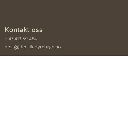
Kontakt oss
+ 47 413 59 484
post@denlilledyrehage.no
Finn oss
Den Lille Dyrehage
Brokelandsheia 10
4993 Sundebru
Finn oss på kartet ›
Følg oss